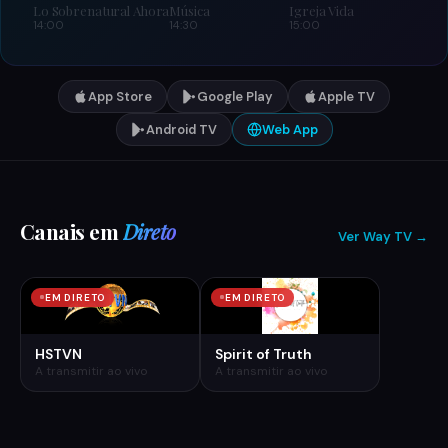
Lo Sobrenatural Ahora
Música
Igreja Vida
14:00
14:30
15:00
App Store
Google Play
Apple TV
Android TV
Web App
Canais em
Direto
Ver Way TV →
EM DIRETO
EM DIRETO
HSTVN
Spirit of Truth
A transmitir ao vivo
A transmitir ao vivo