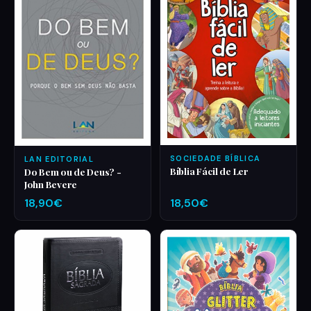
SOCIEDADE BÍBLICA
LAN EDITORIAL
Bíblia Fácil de Ler
Do Bem ou de Deus? -
John Bevere
18,90€
18,50€