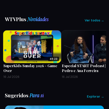
WTVPlus
Novidades
Ver todos →
45:23
SuperKids Sunday 2026 - Game
Especial START Podcast | P
Over
Pedro e Ana Ferreira
16 Jul 2026
16 Jul 2026
Sugeridos
Para si
Explorar →