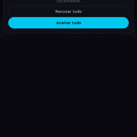
Personalizar
Recusar tudo
Aceitar tudo
NEWSLETTER
Inspiração na sua
caixa de entrada
Receba destaques semanais da Way TV — programação,
mensagens e novidades. Cancele quando quiser.
Subscrever
Fonte de inspiração e
Esperança
CANAL