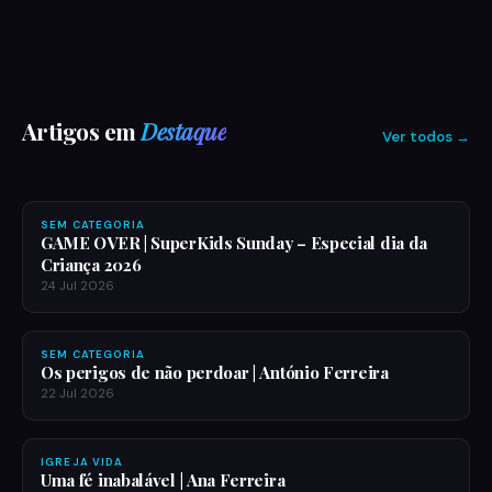
MENSAGENS
A Presença de Deus Revelada |
Guillermo Maldonado
Muitos conhecem Deus apenas por aquilo que
Artigos em
Destaque
ouviram falar, mas Ele deseja revelar-Se a ti de forma
Ver todos →
real e pessoal. A Sua presença não é apenas uma
28 Jul 2026
ideia ou uma e…
SEM CATEGORIA
GAME OVER | SuperKids Sunday – Especial dia da
Criança 2026
24 Jul 2026
SEM CATEGORIA
Os perigos de não perdoar | António Ferreira
22 Jul 2026
IGREJA VIDA
Uma fé inabalável | Ana Ferreira